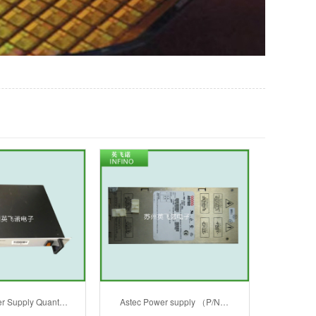
r Supply Quant…
Astec Power supply （P/N…