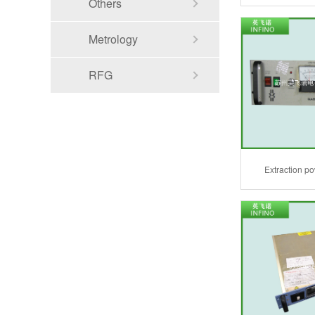
Others
Metrology
RFG
Extraction p